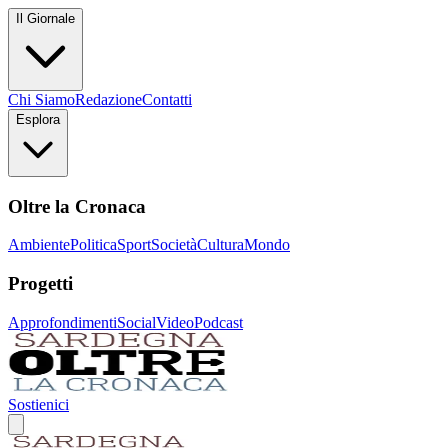
Il Giornale
Chi Siamo
Redazione
Contatti
Esplora
Oltre la Cronaca
Ambiente
Politica
Sport
Società
Cultura
Mondo
Progetti
Approfondimenti
Social
Video
Podcast
Sostienici