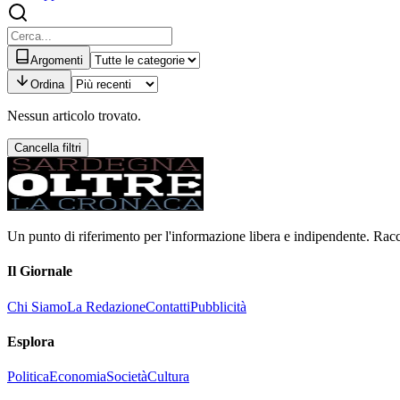
Argomenti
Ordina
Nessun articolo trovato.
Cancella filtri
Un punto di riferimento per l'informazione libera e indipendente. Racc
Il Giornale
Chi Siamo
La Redazione
Contatti
Pubblicità
Esplora
Politica
Economia
Società
Cultura