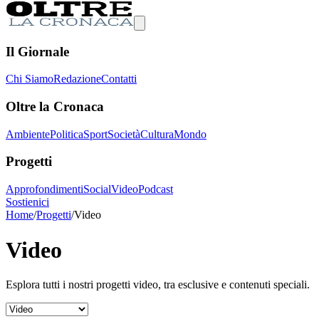
Il Giornale
Chi Siamo
Redazione
Contatti
Oltre la Cronaca
Ambiente
Politica
Sport
Società
Cultura
Mondo
Progetti
Approfondimenti
Social
Video
Podcast
Sostienici
Home
/
Progetti
/
Video
Video
Esplora tutti i nostri progetti
video
, tra esclusive e contenuti speciali.